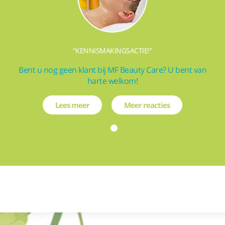
"KENNISMAKINGSACTIE!"
Bent u nog geen klant bij MF Beauty Care? U bent van
harte welkom!
Lees meer
Meer reacties