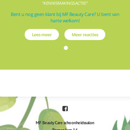
"KENNISMAKINGSACTIE!"
Bent u nog geen klant bij MF Beauty Care? U bent van
harte welkom!
Lees meer
Meer reacties
MF Beauty Care schoonheidssalon
Romeolaan 16